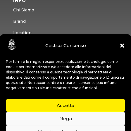
INFO
Chi Siamo
Brand
Location
Contatti
Gestisci Consenso
CONTATTI
Per fornire le migliori esperienze, utilizziamo tecnologie come i
cookie per memorizzare e/o accedere alle informazioni del
Chiama il punto vendita più vicino
dispositivo. Il consenso a queste tecnologie ci permetterà di
elaborare dati come il comportamento di navigazione o ID unici su
Scrivici
questo sito. Non acconsentire o ritirare il consenso può influire
negativamente su alcune caratteristiche e funzioni.
Entra nel Team
Vieni a Trovarci
Accetta
Nega
© 2026 Mr Vape. Tutti i diritti riservati | P.IVA 03636360129 |
Privacy
Policy
|
Cookie Policy