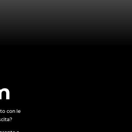
m
to con le
scita?