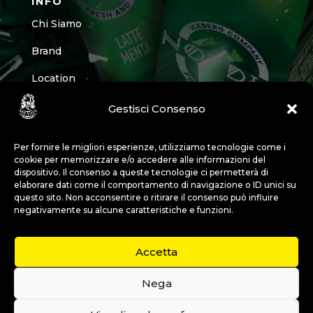
INFO
Chi Siamo
Brand
Location
Contatti
Gestisci Consenso
CONTATTI
Per fornire le migliori esperienze, utilizziamo tecnologie come i
cookie per memorizzare e/o accedere alle informazioni del
Chiama il punto vendita più vicino
dispositivo. Il consenso a queste tecnologie ci permetterà di
elaborare dati come il comportamento di navigazione o ID unici su
Scrivici
questo sito. Non acconsentire o ritirare il consenso può influire
negativamente su alcune caratteristiche e funzioni.
Entra nel Team
Vieni a Trovarci
Accetta
Nega
© 2026 Mr Vape. Tutti i diritti riservati | P.IVA 03636360129 |
Privacy
Policy
|
Cookie Policy